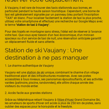
À Vaujany, il est rare de trouver des taxis stationnés aux bornes, en
particulier pendant la haute saison touristique. Cependant, une borne de
taxi est généralement signalée par un panneau bleu portant l'inscription
"TAXI" en blanc. Pour localiser facilement la station de taxi la plus proche,
utilisez votre smartphone et effectuez une recherche sur Google Maps avec
le terme
"station de taxi à Vaujany
".
Pour des trajets en montagne sans stress, l'idéal est de réserver à l'avance
votre taxi. Que vous ayez besoin d'un taxi économique, d'un minivan
spacieux ou d'un service de taxi de nuit, une réservation anticipée garantit
un déplacement fluide et sans attente.
Station de ski Vaujany : Une
destination à ne pas manquer
1. Le charme authentique de Vaujany
Vaujany est une
station de ski
unique, combinant le charme d'un village
traditionnel alpin et des infrastructures modernes. Avec ses pistes
accessibles à tous niveaux, ses panoramas époustouflants, et ses activités
variées (patinoire, piscine, randonnées), elle attire chaque année des
visiteurs du monde entier.
2. Accès facile aux grandes stations
Grâce au téléphérique reliant Vaujany à l'
Alpe d'Huez
Grand Domaine Ski,
les amateurs de sports d'hiver ont accès à plus de 250 km de pistes, sans
oublier des espaces pour le hors-piste et le freestyle.